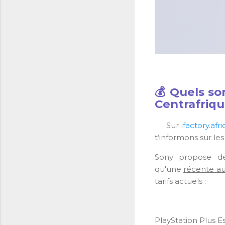
💰 Quels so
Centrafriqu
Sur
ifactory.afri
t’informons sur le
Sony propose d
qu'une
récente au
tarifs actuels :
PlayStation Plus Es