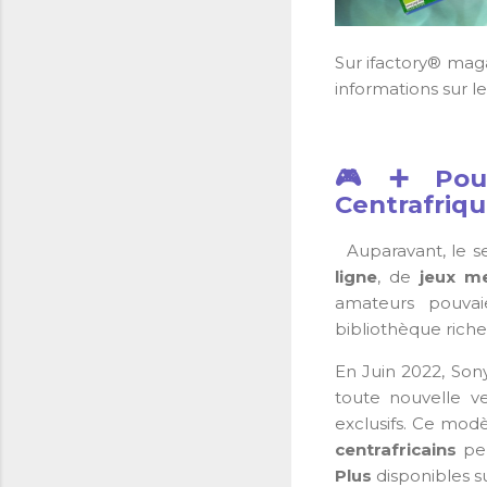
Sur ifactory® mag
informations sur l
🎮➕Pourq
Centrafriqu
Auparavant, le s
ligne
, de
jeux me
amateurs pouva
bibliothèque rich
En Juin 2022,
Son
toute nouvelle ve
exclusifs.
Ce modèle
centrafricains
peu
Plus
disponibles s