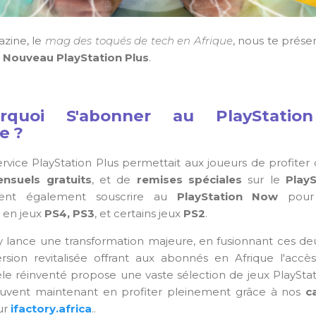
azine, le
mag des toqués de tech en Afrique
, nous te prése
e
Nouveau PlayStation Plus
.
uoi S'abonner au PlayStatio
e ?
ervice PlayStation Plus permettait aux joueurs de profiter
nsuels gratuits
, et de
remises spéciales
sur le
PlayS
ient également souscrire au
PlayStation Now
pour
e en jeux
PS4, PS3
, et certains jeux
PS2
.
y lance
une transformation majeure,
en fusionnant ces de
rsion revitalisée
offrant aux abonnés en Afrique l'accè
 réinventé propose une vaste sélection de jeux PlayStati
vent maintenant en profiter pleinement
grâce à nos
c
ur
ifactory.africa
.
.