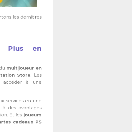
ntons les dernières
n Plus en
 du
multijoueur en
tation Store
. Les
 accéder à une
ux services en une
s à des avantages
on. Et les
joueurs
artes cadeaux PS