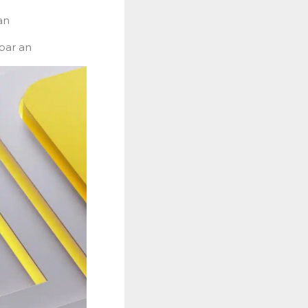
an
 par an