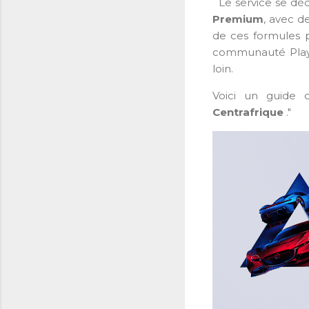
Le service se déc
Premium
, avec d
de ces formules 
communauté PlayS
loin.
Voici un guide
Centrafrique
."